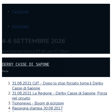
Facebook
Instagram
4-6 SETTEMBRE 2026
apertura iscrizioni: il 07.06, ore 07.26pm
DERBY CASSE DI SAPONE
Porza
31.08.2021 CdT - Dopo lo stop forzato torna il Derby
Casse di Sapone
31.08.2021 La Regione - Derby Casse di Sapone, Porza
nel circuito
Ticinonews - Boom di iscrizioni
Rassegna stampa 30.08.2017