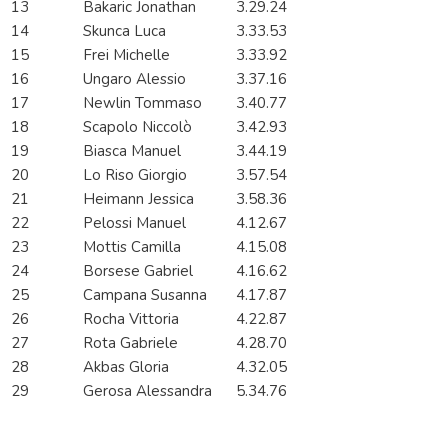
13
Bakaric Jonathan
3.29.24
14
Skunca Luca
3.33.53
15
Frei Michelle
3.33.92
16
Ungaro Alessio
3.37.16
17
Newlin Tommaso
3.40.77
18
Scapolo Niccolò
3.42.93
19
Biasca Manuel
3.44.19
20
Lo Riso Giorgio
3.57.54
21
Heimann Jessica
3.58.36
22
Pelossi Manuel
4.12.67
23
Mottis Camilla
4.15.08
24
Borsese Gabriel
4.16.62
25
Campana Susanna
4.17.87
26
Rocha Vittoria
4.22.87
27
Rota Gabriele
4.28.70
28
Akbas Gloria
4.32.05
29
Gerosa Alessandra
5.34.76