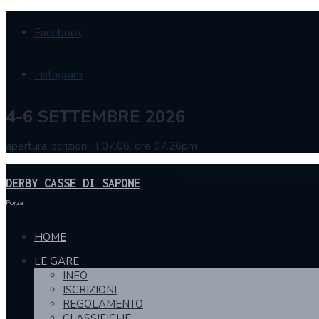
Facebook
Instagram
4-6 SETTEMBRE 2026
apertura iscrizioni: il 07.06, ore 07.26pm
DERBY CASSE DI SAPONE
Porza
HOME
LE GARE
INFO
ISCRIZIONI
REGOLAMENTO
CLASSIFICHE