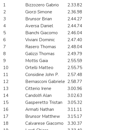
1
Bizzozero Gabrio
2.33.82
2
Giorzi Simone
2.36.98
3
Brunsor Brian
2.44.27
4
Aversa Daniel
2.44.74
5
Bianchi Giacomo
2.46.04
6
Viviani Dominic
2.47.40
7
Rasero Thomas
2.48.04
8
Galizzi Thomas
2.49.79
9
Mottis Gaia
2.55.59
10
Ortelli Matteo
2.55.75
11
Considine John P.
2.57.48
12
Bernasconi Gabriele
2.58.77
13
Citterio Irene
3.00.96
14
Candolfi Alan
3.02.63
15
Gasperetto Tristan
3.05.32
16
Armati Nathan
3.11.11
17
Brunsor Matthew
3.15.17
18
Calvarese Giacomo
3.30.37