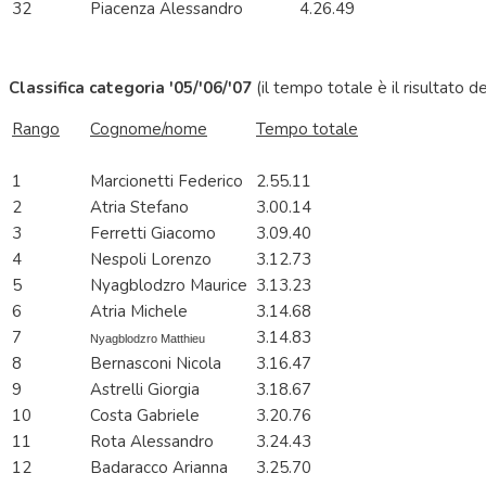
32
Piacenza Alessandro
4.26.49
Classifica categoria '05/'06/'07
(il tempo totale è il risultato 
Rango
Cognome/nome
Tempo totale
1
Marcionetti Federico
2.55.11
2
Atria Stefano
3.00.14
3
Ferretti Giacomo
3.09.40
4
Nespoli Lorenzo
3.12.73
5
Nyagblodzro Maurice
3.13.23
6
Atria Michele
3.14.68
7
3.14.83
Nyagblodzro Matthieu
8
Bernasconi Nicola
3.16.47
9
Astrelli Giorgia
3.18.67
10
Costa Gabriele
3.20.76
11
Rota Alessandro
3.24.43
12
Badaracco Arianna
3.25.70