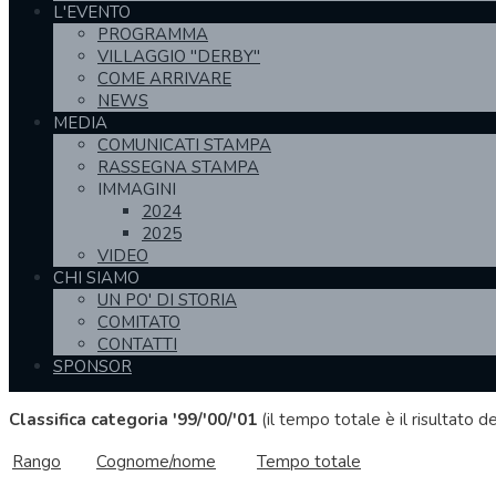
L'EVENTO
PROGRAMMA
VILLAGGIO "DERBY"
COME ARRIVARE
NEWS
MEDIA
COMUNICATI STAMPA
RASSEGNA STAMPA
IMMAGINI
2024
2025
VIDEO
CHI SIAMO
UN PO' DI STORIA
COMITATO
CONTATTI
SPONSOR
Classifica categoria '99/'00/'01
(il tempo totale è il risultato 
Rango
Cognome/nome
Tempo totale