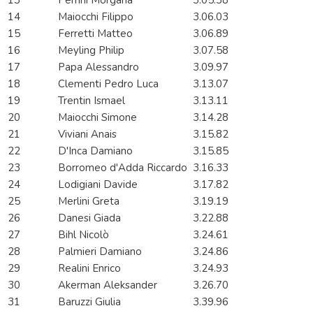
13
Perrini Morgana
3.05.38
14
Maiocchi Filippo
3.06.03
15
Ferretti Matteo
3.06.89
16
Meyling Philip
3.07.58
17
Papa Alessandro
3.09.97
18
Clementi Pedro Luca
3.13.07
19
Trentin Ismael
3.13.11
20
Maiocchi Simone
3.14.28
21
Viviani Anais
3.15.82
22
D'Inca Damiano
3.15.85
23
Borromeo d'Adda Riccardo
3.16.33
24
Lodigiani Davide
3.17.82
25
Merlini Greta
3.19.19
26
Danesi Giada
3.22.88
27
Bihl Nicolò
3.24.61
28
Palmieri Damiano
3.24.86
29
Realini Enrico
3.24.93
30
Akerman Aleksander
3.26.70
31
Baruzzi Giulia
3.39.96