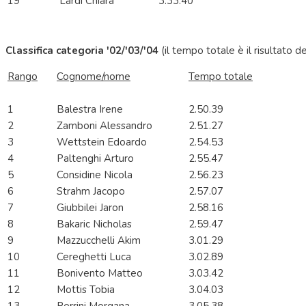
19
Lardi Chiara
3.33.40
Classifica categoria '02/'03/'04
(il tempo totale è il risultato 
Rango
Cognome/nome
Tempo totale
1
Balestra Irene
2.50.39
2
Zamboni Alessandro
2.51.27
3
Wettstein Edoardo
2.54.53
4
Paltenghi Arturo
2.55.47
5
Considine Nicola
2.56.23
6
Strahm Jacopo
2.57.07
7
Giubbilei Jaron
2.58.16
8
Bakaric Nicholas
2.59.47
9
Mazzucchelli Akim
3.01.29
10
Cereghetti Luca
3.02.89
11
Bonivento Matteo
3.03.42
12
Mottis Tobia
3.04.03