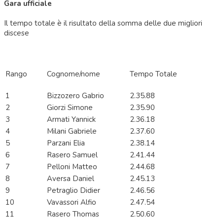
Gara ufficiale
Il tempo totale è il risultato della somma delle due migliori
discese
Rango
Cognome/nome
Tempo Totale
1
Bizzozero Gabrio
2.35.88
2
Giorzi Simone
2.35.90
3
Armati Yannick
2.36.18
4
Milani Gabriele
2.37.60
5
Parzani Elia
2.38.14
6
Rasero Samuel
2.41.44
7
Pelloni Matteo
2.44.68
8
Aversa Daniel
2.45.13
9
Petraglio Didier
2.46.56
10
Vavassori Alfio
2.47.54
11
Rasero Thomas
2.50.60