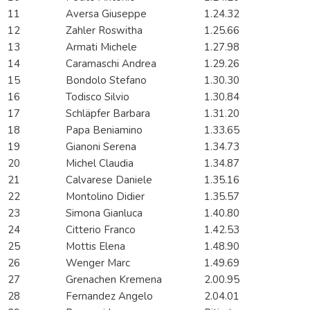
11
Aversa Giuseppe
1.24.32
12
Zahler Roswitha
1.25.66
13
Armati Michele
1.27.98
14
Caramaschi Andrea
1.29.26
15
Bondolo Stefano
1.30.30
16
Todisco Silvio
1.30.84
17
Schläpfer Barbara
1.31.20
18
Papa Beniamino
1.33.65
19
Gianoni Serena
1.34.73
20
Michel Claudia
1.34.87
21
Calvarese Daniele
1.35.16
22
Montolino Didier
1.35.57
23
Simona Gianluca
1.40.80
24
Citterio Franco
1.42.53
25
Mottis Elena
1.48.90
26
Wenger Marc
1.49.69
27
Grenachen Kremena
2.00.95
28
Fernandez Angelo
2.04.01