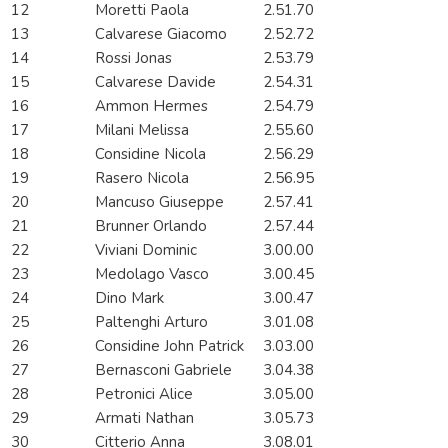
12
Moretti Paola
2.51.70
13
Calvarese Giacomo
2.52.72
14
Rossi Jonas
2.53.79
15
Calvarese Davide
2.54.31
16
Ammon Hermes
2.54.79
17
Milani Melissa
2.55.60
18
Considine Nicola
2.56.29
19
Rasero Nicola
2.56.95
20
Mancuso Giuseppe
2.57.41
21
Brunner Orlando
2.57.44
22
Viviani Dominic
3.00.00
23
Medolago Vasco
3.00.45
24
Dino Mark
3.00.47
25
Paltenghi Arturo
3.01.08
26
Considine John Patrick
3.03.00
27
Bernasconi Gabriele
3.04.38
28
Petronici Alice
3.05.00
29
Armati Nathan
3.05.73
30
Citterio Anna
3.08.01