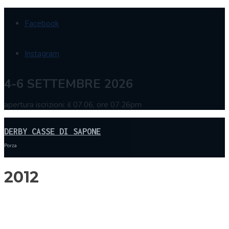
Facebook
Instagram
4-6 SETTEMBRE 2026
apertura iscrizioni: il 07.06, ore 07.26pm
DERBY CASSE DI SAPONE
Porza
2012