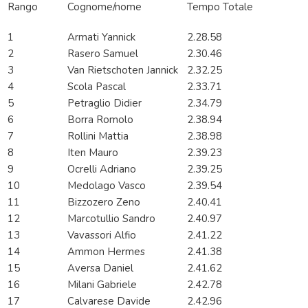
Rango
Cognome/nome
Tempo Totale
1
Armati Yannick
2.28.58
2
Rasero Samuel
2.30.46
3
Van Rietschoten Jannick
2.32.25
4
Scola Pascal
2.33.71
5
Petraglio Didier
2.34.79
6
Borra Romolo
2.38.94
7
Rollini Mattia
2.38.98
8
Iten Mauro
2.39.23
9
Ocrelli Adriano
2.39.25
10
Medolago Vasco
2.39.54
11
Bizzozero Zeno
2.40.41
12
Marcotullio Sandro
2.40.97
13
Vavassori Alfio
2.41.22
14
Ammon Hermes
2.41.38
15
Aversa Daniel
2.41.62
16
Milani Gabriele
2.42.78
17
Calvarese Davide
2.42.96