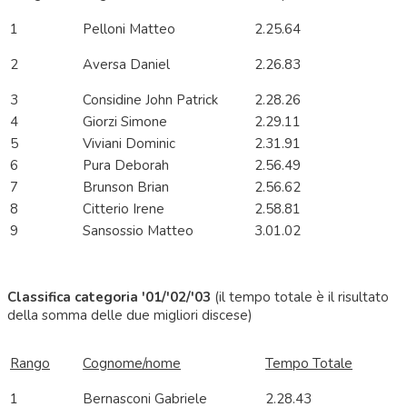
1
Pelloni Matteo
2.25.64
2
Aversa Daniel
2.26.83
3
Considine John Patrick
2.28.26
4
Giorzi Simone
2.29.11
5
Viviani Dominic
2.31.91
6
Pura Deborah
2.56.49
7
Brunson Brian
2.56.62
8
Citterio Irene
2.58.81
9
Sansossio Matteo
3.01.02
Classifica categoria '01/'02/'03
(il tempo totale è il risultato
della somma delle due migliori discese)
Rango
Cognome/nome
Tempo Totale
1
Bernasconi Gabriele
2.28.43