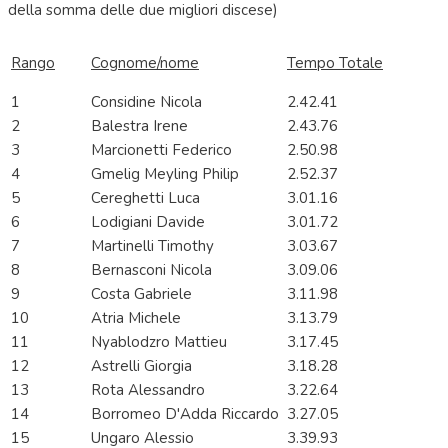
della somma delle due migliori discese)
Rango
Cognome/nome
Tempo Totale
1
Considine Nicola
2.42.41
2
Balestra Irene
2.43.76
3
Marcionetti Federico
2.50.98
4
Gmelig Meyling Philip
2.52.37
5
Cereghetti Luca
3.01.16
6
Lodigiani Davide
3.01.72
7
Martinelli Timothy
3.03.67
8
Bernasconi Nicola
3.09.06
9
Costa Gabriele
3.11.98
10
Atria Michele
3.13.79
11
Nyablodzro Mattieu
3.17.45
12
Astrelli Giorgia
3.18.28
13
Rota Alessandro
3.22.64
14
Borromeo D'Adda Riccardo
3.27.05
15
Ungaro Alessio
3.39.93