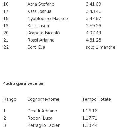
16
Atria Stefano
3.41.69
17
Kass Joshua
3.43.45
18
Nyablodzro Maurice
3.47.67
19
Kass Jason
3.55.26
20
Scapolo Niccolò
4.07.49
21
Rossi Arianna
4.31.28
22
Corti Elia
solo 1 manche
Podio gara veterani
Rango
Cognome/nome
Tempo Totale
1
Ocrelli Adriano
1.16.16
2
Rodoni Luca
1.17.71
3
Petraglio Didier
1.18.44