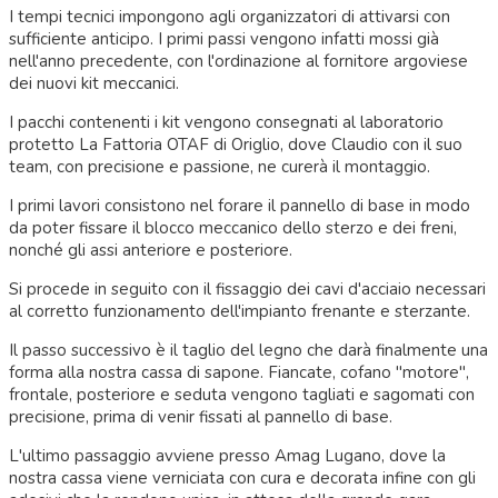
I tempi tecnici impongono agli organizzatori di attivarsi con
sufficiente anticipo. I primi passi vengono infatti mossi già
nell'anno precedente, con l'ordinazione al fornitore argoviese
dei nuovi kit meccanici.
I pacchi contenenti i kit vengono consegnati al laboratorio
protetto La Fattoria OTAF di Origlio, dove Claudio con il suo
team, con precisione e passione, ne curerà il montaggio.
I primi lavori consistono nel forare il pannello di base in modo
da poter fissare il blocco meccanico dello sterzo e dei freni,
nonché gli assi anteriore e posteriore.
Si procede in seguito con il fissaggio dei cavi d'acciaio necessari
al corretto funzionamento dell'impianto frenante e sterzante.
Il passo successivo è il taglio del legno che darà finalmente una
forma alla nostra cassa di sapone. Fiancate, cofano "motore",
frontale, posteriore e seduta vengono tagliati e sagomati con
precisione, prima di venir fissati al pannello di base.
L'ultimo passaggio avviene presso Amag Lugano, dove la
nostra cassa viene verniciata con cura e decorata infine con gli