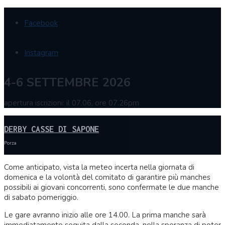
Facebook
Instagram
4-6 SETTEMBRE 2026
apertura iscrizioni: il 07.06, ore 07.26pm
DERBY CASSE DI SAPONE
Porza
Come anticipato, vista la meteo incerta nella giornata di
domenica e la volontà del comitato di garantire più manches
possibili ai giovani concorrenti, sono confermate le due manche
di sabato pomeriggio.
Le gare avranno inizio alle ore 14.00. La prima manche sarà