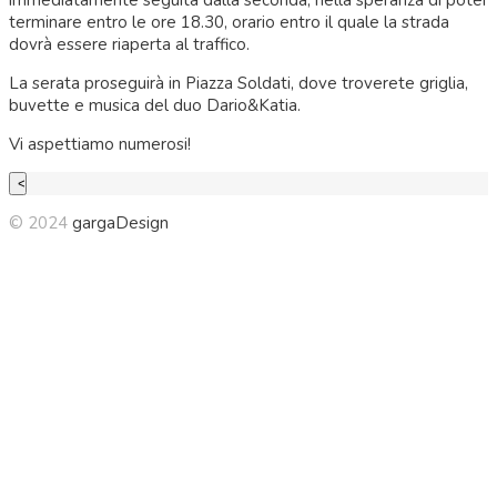
immediatamente seguita dalla seconda, nella speranza di poter
terminare entro le ore 18.30, orario entro il quale la strada
dovrà essere riaperta al traffico.
La serata proseguirà in Piazza Soldati, dove troverete griglia,
buvette e musica del duo Dario&Katia.
Vi aspettiamo numerosi!
© 2024
gargaDesign