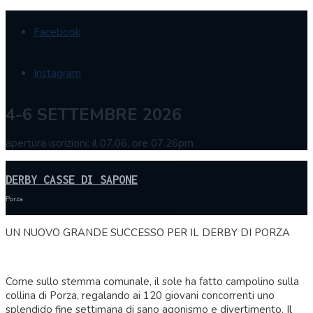
Facebook
Instagram
4-6 SETTEMBRE 2026
apertura iscrizioni: il 07.06, ore 07.26pm
DERBY CASSE DI SAPONE
Porza
UN NUOVO GRANDE SUCCESSO PER IL DERBY DI PORZA
Come sullo stemma comunale, il sole ha fatto campolino sulla
collina di Porza, regalando ai 120 giovani concorrenti uno
splendido fine settimana di sano agonismo e divertimento. Il