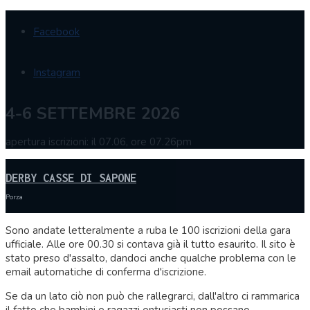
Facebook
Instagram
4-6 SETTEMBRE 2026
apertura iscrizioni: il 07.06, ore 07.26pm
DERBY CASSE DI SAPONE
Porza
Sono andate letteralmente a ruba le 100 iscrizioni della gara
ufficiale. Alle ore 00.30 si contava già il tutto esaurito. Il sito è
stato preso d'assalto, dandoci anche qualche problema con le
email automatiche di conferma d'iscrizione.
Se da un lato ciò non può che rallegrarci, dall'altro ci rammarica