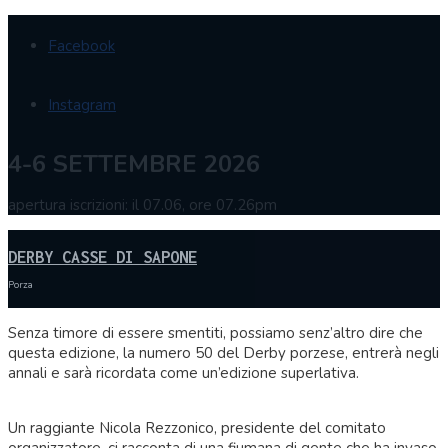
Facebook
Instagram
4-6 SETTEMBRE 2026
apertura iscrizioni: il 07.06, ore 07.26pm
DERBY CASSE DI SAPONE
Porza
Senza timore di essere smentiti, possiamo senz’altro dire che
questa edizione, la numero 50 del Derby porzese, entrerà negli
annali e sarà ricordata come un’edizione superlativa.
Un raggiante Nicola Rezzonico, presidente del comitato