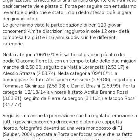
organizzatore, ci racconta di una fiumana di gente che ha invaso
pacificamente vie e piazze di Porza per seguire con entusiasmo
l’evento e quello che è stato il clou dello stesso, cioè la gara
dei giovani piloti.
Le gare hanno visto la partecipazione di ben 120 giovani
concorrenti -limite d’iscrizioni raggiunto in sole 12 ore- d’età
compresa tra gli 8 e i 16 anni, suddivisi in tre differenti
categorie.
Nella categoria ‘06/’07/’08 è salito sul gradino più alto del
podio Giacomo Ferretti, con un tempo totale delle due migliori
manche di 2.50.00, seguito da Mattia Lorenzetti (2.53.17) e
Alessio Strazza (2.53.74). Nella categoria ‘09/’10/’11 a
primeggiare è stato Alessandro Bessone (2.58.88), seguito da
Tommaso Gianinazzi (2.59.03) e Daniel Brasini (2.59.99). Per la
categoria ‘12/’13/’14 a vincere è stato Achille Brenno Rossi
(3.03.51), seguito da Pierre Audergon (3.11.31) e Jacopo Rossi
(3.17.77).
Seguitissima anche la premiazione che ha regalato l’emozione a
tutti i giovani concorrenti di ricevere diploma e coppetta
ricordo, fotografati davanti ad una vera monoposto di F1
(Sauber, 2004), portata a Porza per l’occasione e che ha fatto